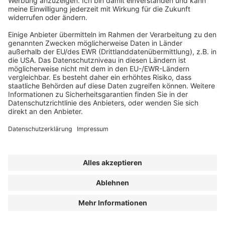
dieser Stelle ausdrücklich gewürdigt werden.
Unter der Überschrift „Ehrenamtliche“ werden in
diesem Beitrag Bürger/-innen zusammengefasst,
die sich freiwillig und unentgeltlich bzw. gegen
eine geringe Aufwandsentschädigung für
Aufgaben der sozialen und pflegerischen Arbeit
zur Verfügung stellen. Insbesondere im
ambulanten Bereich sind Ehrenamtliche ein
wichtiges Verbindungsglied zwischen
Professionen und den Betroffenen.
Die folgenden Fragen stellen eine Auswahl
zentraler Aspekte für Praxisanleitung in der
Zusammenarbeit mit Ehrenamtlichen in Palliative
Care dar:
Wie viel Praxisanleitung brauchen
Ehrenamtliche zu einer gelingenden
Zusammenarbeit mit den professionellen
Pflegekräften?