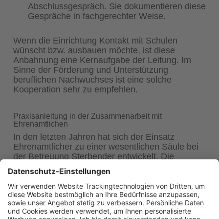
Abschlussgespräch. Sie dokumentieren diese
Gespräche in fachgerechter Weise.
Wenn die Einrichtung Kontakt mit Schulen
wünscht bzw. ausbauen möchte, ist diese
Anbahnung eine Kernaufgabe der Leitung. Im
Sinne der Förderung und Unterstützung
beruflichen Nachwuchses ist eine solche
Kooperation sehr zu empfehlen.
Praxisanleitung in der Zusammenarbeit mit
Ehrenamtlichen
In den letzten Jahren hat sich der Einsatz
Ehrenamtlicher zu einer wesentlichen Säule bei
der Betreuung Sterbender entwickelt. Die
Hospizbewegung erfährt sowohl im ambulanten
als auch im stationären Bereich umfassende
Unterstützung durch Ehrenamtliche. Zahlreiche
Betroffene haben durch die Ehrenamtlichen
Beistand erfahren, sind in Krisen und im Sterben
begleitet worden. Dieses Engagement soll an