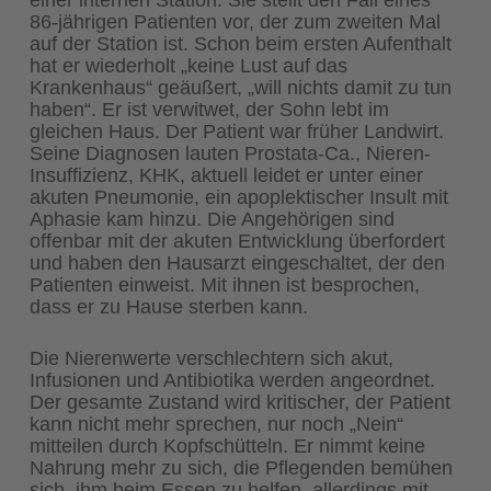
86-jährigen Patienten vor, der zum zweiten Mal
auf der Station ist. Schon beim ersten Aufenthalt
hat er wiederholt „keine Lust auf das
Krankenhaus“ geäußert, „will nichts damit zu tun
haben“. Er ist verwitwet, der Sohn lebt im
gleichen Haus. Der Patient war früher Landwirt.
Seine Diagnosen lauten Prostata-Ca., Nieren-
Insuffizienz, KHK, aktuell leidet er unter einer
akuten Pneumonie, ein apoplektischer Insult mit
Aphasie kam hinzu. Die Angehörigen sind
offenbar mit der akuten Entwicklung überfordert
und haben den Hausarzt eingeschaltet, der den
Patienten einweist. Mit ihnen ist besprochen,
dass er zu Hause sterben kann.
Die Nierenwerte verschlechtern sich akut,
Infusionen und Antibiotika werden angeordnet.
Der gesamte Zustand wird kritischer, der Patient
kann nicht mehr sprechen, nur noch „Nein“
mitteilen durch Kopfschütteln. Er nimmt keine
Nahrung mehr zu sich, die Pflegenden bemühen
sich, ihm beim Essen zu helfen, allerdings mit