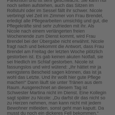
Parkinson und ist sehr geschwächt. Sie kann nur
noch selten aufstehen, auch das Sitzen im
Rollstuhl oder im Sessel fällt ihr schwer. Nicole
verbringt viel Zeit im Zimmer von Frau Brendel,
erledigt alle Pflegearbeiten umsichtig und gut, die
Pflegekräfte sind sehr zufrieden mit ihr. Als
Nicole nach einem verlängerten freien
Wochenende zum Dienst kommt, wird Frau
Brendel bei der Übergabe nicht erwähnt. Nicole
fragt nach und bekommt die Antwort, dass Frau
Brendel am Freitag der letzten Woche plötzlich
gestorben ist. Es gab keinen akuten Notfall, sie
sei friedlich im Schlaf gestorben. Nicole ist
fassungslos und wird wütend: „Ihr hättet mir ja
wenigstens Bescheid sagen können, das ist ja
wohl das Letzte. Und ihr wollt hier gute Pflege
machen!“ Dann läuft sie unter Tränen aus dem
Raum. Ausgerechnet an diesem Tag ist
Schwester Martina nicht im Dienst. Eine Kollegin
sagt später zu Nicole: „Du darfst dir das nicht so
zu Herzen nehmen, man kann nicht mit jedem
Bewohner mitleiden, sonst geht man kaputt. Da
musst du noch ein dickeres Fell bekommen.“