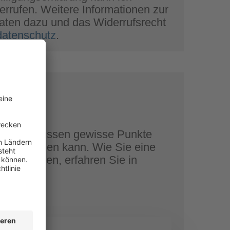
rrufen. Weitere Informationen zur
ten dazu und das Widerrufsrecht
/datenschutz
.
ung
Wunden müssen gewisse Punkte
htig abheilen kann. Wie Sie eine
ren können, erfahren Sie in