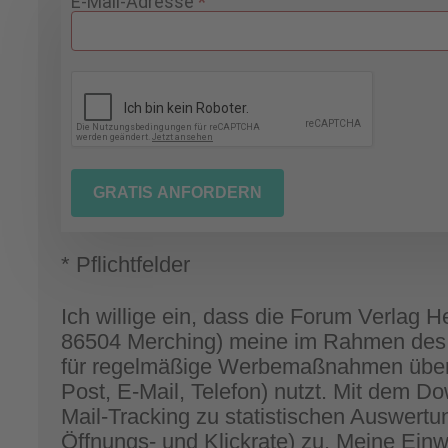
Gratisdownload
E-Mail-Adresse
*
Anleitungssituationen
auswählen
und
gestalten
GRATIS ANFORDERN
* Pflichtfelder
Ich willige ein, dass die Forum Verlag
86504 Merching) meine im Rahmen de
für regelmäßige Werbemaßnahmen über 
Post, E-Mail, Telefon) nutzt. Mit dem 
Mail-Tracking zu statistischen Auswer
Öffnungs- und Klickrate) zu. Meine Einw