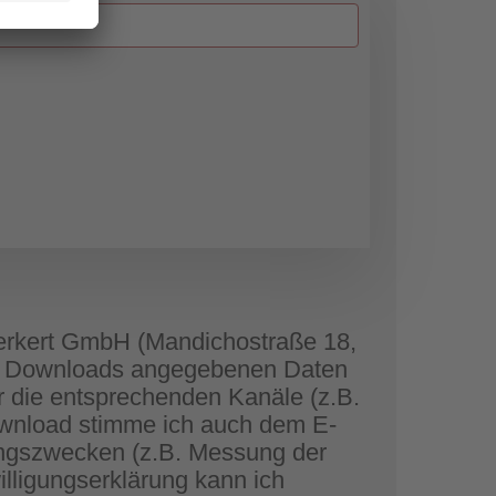
 Herkert GmbH (Mandichostraße 18,
s Downloads angegebenen Daten
die entsprechenden Kanäle (z.B.
Download stimme ich auch dem E-
tungszwecken (z.B. Messung der
illigungserklärung kann ich