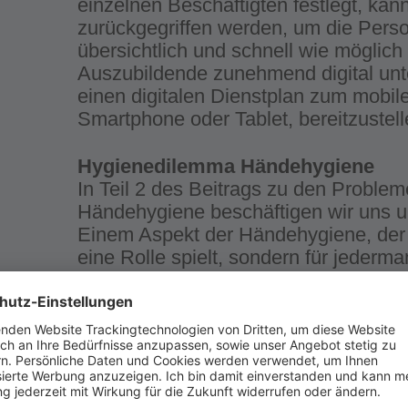
einzelnen Beschäftigten festlegt, ka
zurückgegriffen werden, um die Perso
übersichtlich und schnell wie möglich
Auszubildende zunehmend digital unte
einen digitalen Dienstplan zum mobil
Smartphone oder Tablet, bereitzustell
Hygienedilemma Händehygiene
In Teil 2 des Beitrags zu den Problem
Händehygiene beschäftigen wir uns u.
Einem Aspekt der Händehygiene, der ak
eine Rolle spielt, sondern für jederm
um Zeit und Sicherheit – Themen, die
beeinflussen und betreffen.
ANLEITEN UND BEURTEILEN
CE 09: Menschen bei der Lebensges
unterstützen