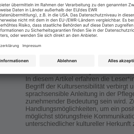
In der curricularen Einheit 09 werden 
Altersstufen vom jungen Erwachsenen
hohe Lebensalter betrachtet. Im Foku
denen beruflich Pflegende, bei der B
Entwicklungsherausforderungen unters
Von den Pflegenden erfordert die An
eine Anknüpfung an die Lebensgeschi
PFLEGEPÄDAGOGISCHE HILFEN
Kultursensibel und sprachsensibel 
In diesem Artikel erfahren die Leser*
Begriff der Kultursensibilität verbirg
sprachsensible Anleitung in der Pfleg
zunehmender Bedeutung sein wird. Zu
Handlungsmöglichkeiten, um ein posit
möglichst störungsfreie Kommunikati
unterschiedlicher kultureller Herkunft 