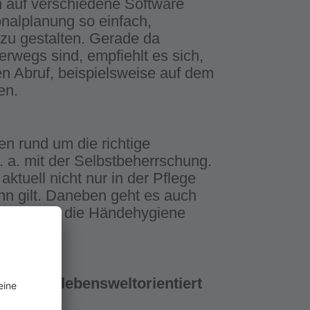
nn auf verschiedene Software
nalplanung so einfach,
 zu gestalten. Gerade da
rwegs sind, empfiehlt es sich,
en Abruf, beispielsweise auf dem
en.
en rund um die richtige
 a. mit der Selbstbeherrschung.
tuell nicht nur in der Pflege
ann gilt. Daneben geht es auch
 nicht nur die Händehygiene
taltung lebensweltorientiert