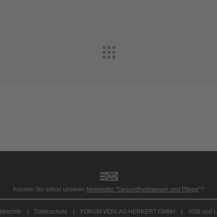
Abonnement anfordern
|
Abo kündigen
Kennen Sie schon unseren
Newsletter "Gesundheitswesen und Pflege
"?
ldrechte
|
Datenschutz
|
FORUM VERLAG HERKERT GMBH
|
AGB und L