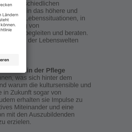
die unterschiedlichen
alter bis in das höhere und
s stehen Lebenssituationen, in
ewältigung von
tützen, begleiten und beraten.
erkennung der Lebenswelten
chte.
Anleiten in der Pflege
innen, was sich hinter dem
t und warum die kultursensible und
e in Zukunft sogar von
dem erhalten sie Impulse zu
ives Miteinander und eine
on mit den Auszubildenden
zu erzielen.